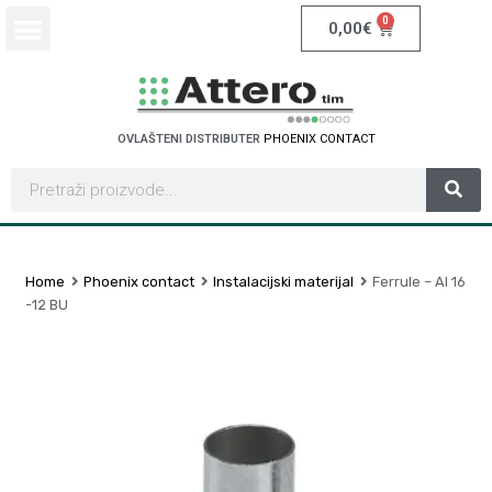
0
0,00
€
OVLAŠTENI DISTRIBUTER
P
H
O
E
N
I
X
C
O
N
T
A
C
T
Home
Phoenix contact
Instalacijski materijal
Ferrule – AI 16
-12 BU