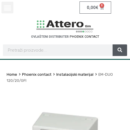
0
0,00
€
OVLAŠTENI DISTRIBUTER
P
H
O
E
N
I
X
C
O
N
T
A
C
T
Home
Phoenix contact
Instalacijski materijal
EM-DUO
120/20/GFI