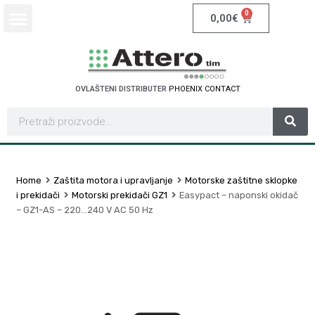
0
0,00
€
OVLAŠTENI DISTRIBUTER
P
H
O
E
N
I
X
C
O
N
T
A
C
T
Home
Zaštita motora i upravljanje
Motorske zaštitne sklopke
i prekidači
Motorski prekidači GZ1
Easypact – naponski okidač
– GZ1-AS – 220…240 V AC 50 Hz