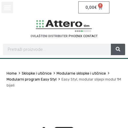
0
0,00
€
OVLAŠTENI DISTRIBUTER
P
H
O
E
N
I
X
C
O
N
T
A
C
T
Home
Sklopke i utičnice
Modularne sklopke i utičnice
Modularni program Easy Styl
Easy Styl, modular slijepi modul 1M
bijeli