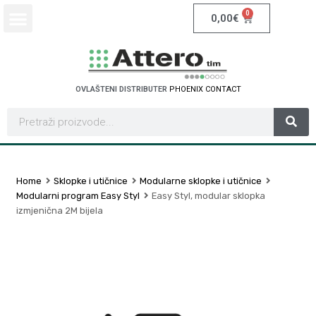
0
0,00
€
OVLAŠTENI DISTRIBUTER
P
H
O
E
N
I
X
C
O
N
T
A
C
T
Home
Sklopke i utičnice
Modularne sklopke i utičnice
Modularni program Easy Styl
Easy Styl, modular sklopka
izmjenična 2M bijela