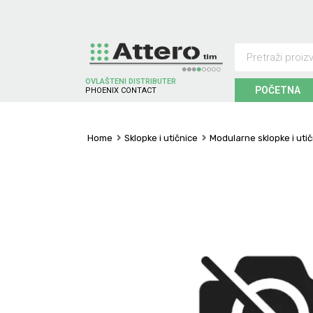
OVLAŠTENI DISTRIBUTER
POČETNA
P
H
O
E
N
I
X
C
O
N
T
A
C
T
Home
Sklopke i utičnice
Modularne sklopke i uti