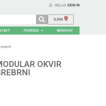
HELLO.
SIGN IN
0
0,00
€
NTAKT
PODRŠKA
WEBSHOP
 srebrni
 MODULAR OKVIR
SREBRNI