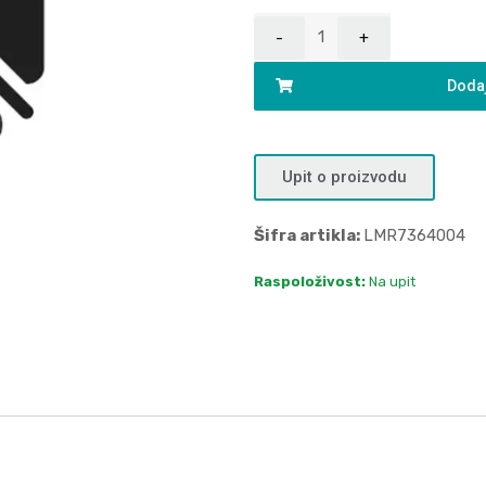
Dodaj
Upit o proizvodu
Šifra artikla:
LMR7364004
Raspoloživost:
Na upit