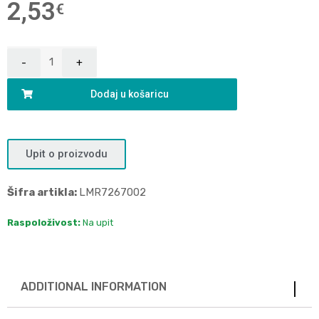
2,53
€
Dodaj u košaricu
Upit o proizvodu
Šifra artikla:
LMR7267002
Raspoloživost:
Na upit
ADDITIONAL INFORMATION