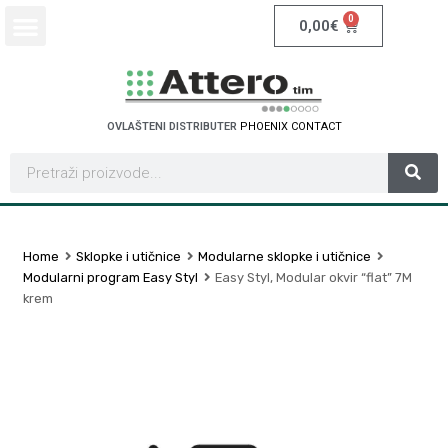
0
0,00
€
OVLAŠTENI DISTRIBUTER
P
H
O
E
N
I
X
C
O
N
T
A
C
T
Home
Sklopke i utičnice
Modularne sklopke i utičnice
Modularni program Easy Styl
Easy Styl, Modular okvir “flat” 7M
krem