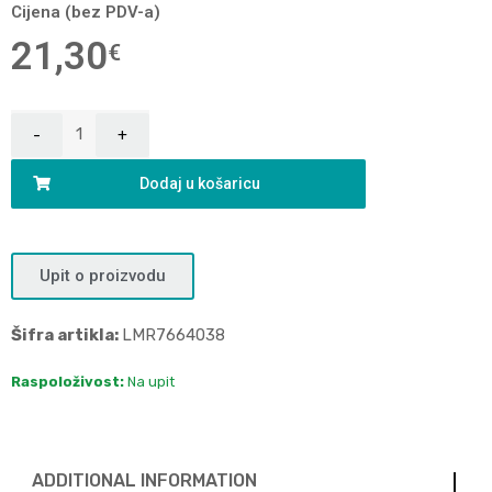
Cijena (bez PDV-a)
21,30
€
Dodaj u košaricu
Upit o proizvodu
Šifra artikla:
LMR7664038
Raspoloživost:
Na upit
ADDITIONAL INFORMATION