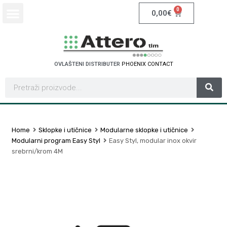
0
0,00
€
OVLAŠTENI DISTRIBUTER
P
H
O
E
N
I
X
C
O
N
T
A
C
T
Home
Sklopke i utičnice
Modularne sklopke i utičnice
Modularni program Easy Styl
Easy Styl, modular inox okvir
srebrni/krom 4M