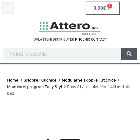
0
0,00
€
OVLAŠTENI DISTRIBUTER
P
H
O
E
N
I
X
C
O
N
T
A
C
T
Home
Sklopke i utičnice
Modularne sklopke i utičnice
Modularni program Easy Styl
Easy Styl, m. okv. “flat” 4M metalik
bež