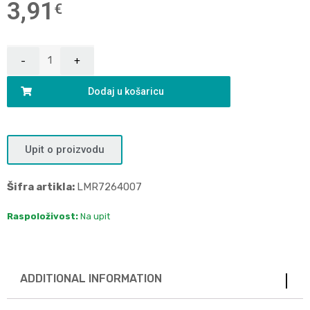
3,91
€
Dodaj u košaricu
Upit o proizvodu
Šifra artikla:
LMR7264007
Raspoloživost:
Na upit
ADDITIONAL INFORMATION