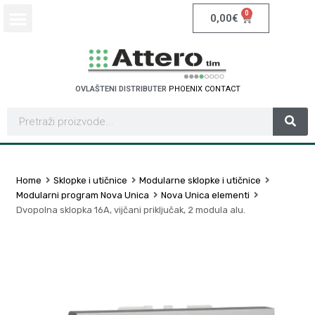
0
0,00
€
OVLAŠTENI DISTRIBUTER
P
H
O
E
N
I
X
C
O
N
T
A
C
T
Home
Sklopke i utičnice
Modularne sklopke i utičnice
Modularni program Nova Unica
Nova Unica elementi
Dvopolna sklopka 16A, vijčani priključak, 2 modula alu.