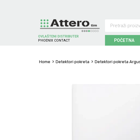
OVLAŠTENI DISTRIBUTER
POČETNA
P
H
O
E
N
I
X
C
O
N
T
A
C
T
Home
Detektori pokreta
Detektori pokreta Argu