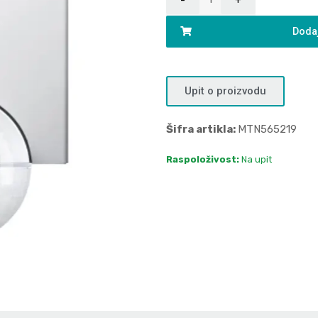
Dodaj
Upit o proizvodu
Šifra artikla:
MTN565219
Raspoloživost:
Na upit