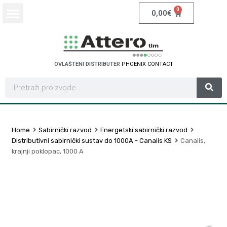
0
0,00
€
OVLAŠTENI DISTRIBUTER
P
H
O
E
N
I
X
C
O
N
T
A
C
T
Home
Sabirnički razvod
Energetski sabirnički razvod
Distributivni sabirnički sustav do 1000A - Canalis KS
Canalis,
krajnji poklopac, 1000 A