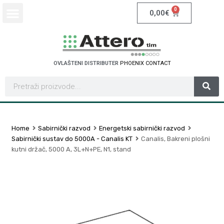
0
0,00
€
OVLAŠTENI DISTRIBUTER
P
H
O
E
N
I
X
C
O
N
T
A
C
T
Home
Sabirnički razvod
Energetski sabirnički razvod
Sabirnički sustav do 5000A - Canalis KT
Canalis, Bakreni plošni
kutni držač, 5000 A, 3L+N+PE, N1, stand