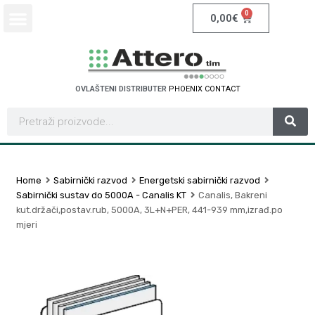
0
0,00
€
OVLAŠTENI DISTRIBUTER
P
H
O
E
N
I
X
C
O
N
T
A
C
T
Home
Sabirnički razvod
Energetski sabirnički razvod
Sabirnički sustav do 5000A - Canalis KT
Canalis, Bakreni
kut.držači,postav.rub, 5000A, 3L+N+PER, 441-939 mm,izrađ.po
mjeri