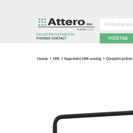
OVLAŠTENI DISTRIBUTER
POČETNA
P
H
O
E
N
I
X
C
O
N
T
A
C
T
Home
HMI
Napredni HMI uređaj
Dodatni pribo