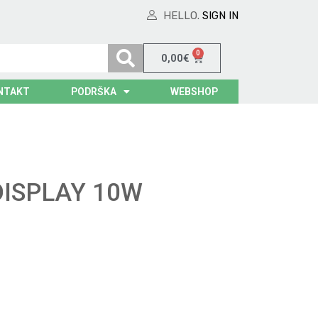
HELLO.
SIGN IN
0
0,00
€
NTAKT
PODRŠKA
WEBSHOP
DISPLAY 10W