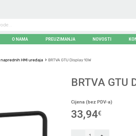
O NAMA
PREUZIMANJA
NOVOSTI
KO
r naprednih HMI uređaja
BRTVA GTU Display 10W
BRTVA GTU 
Cijena (bez PDV-a)
33,94
€