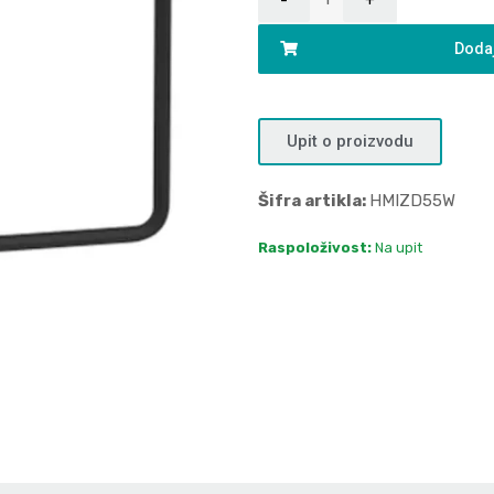
Dodaj
Upit o proizvodu
Šifra artikla:
HMIZD55W
Raspoloživost:
Na upit