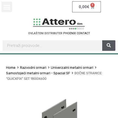
0
0,00
€
OVLAŠTENI DISTRIBUTER
P
H
O
E
N
I
X
C
O
N
T
A
C
T
Home
Razvodni ormari
Univerzalni metalni ormari
Samostojeći metalni ormari - Spacial SF
BOČNE STRANICE
“QUICKFIX” SET 1800X600