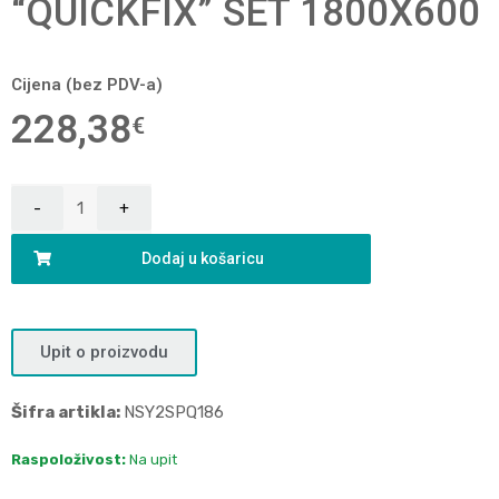
“QUICKFIX” SET 1800X600
Cijena (bez PDV-a)
228,38
€
Dodaj u košaricu
Upit o proizvodu
Šifra artikla:
NSY2SPQ186
Raspoloživost:
Na upit