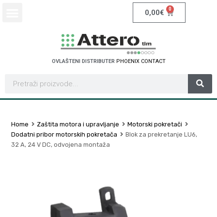
0
0,00
€
OVLAŠTENI DISTRIBUTER
P
H
O
E
N
I
X
C
O
N
T
A
C
T
Home
Zaštita motora i upravljanje
Motorski pokretači
Dodatni pribor motorskih pokretača
Blok za prekretanje LU6,
32 A, 24 V DC, odvojena montaža