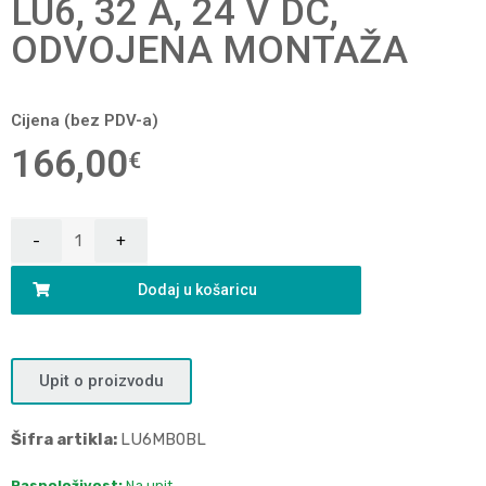
LU6, 32 A, 24 V DC,
ODVOJENA MONTAŽA
Cijena (bez PDV-a)
166,00
€
Dodaj u košaricu
Upit o proizvodu
Šifra artikla:
LU6MB0BL
Raspoloživost:
Na upit