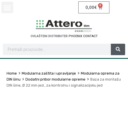
0
0,00
€
OVLAŠTENI DISTRIBUTER
P
H
O
E
N
I
X
C
O
N
T
A
C
T
Home
Modularna zaštita i upravljanje
Modularna oprema za
DIN šinu
Dodatni pribor modularne opreme
Baza za montažu
DIN šine, Ø 22 mm jed., za kontrolnu i signalizacijsku jed