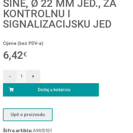
ŠINE, Ø 22 MM JED., ZA
KONTROLNU I
SIGNALIZACIJSKU JED
Cijena (bez PDV-a)
6,42
€
Dodaj u košaricu
Upit o proizvodu
Šifra artikla:
A9A15151