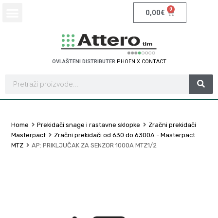
0
0,00
€
OVLAŠTENI DISTRIBUTER
P
H
O
E
N
I
X
C
O
N
T
A
C
T
Home
Prekidači snage i rastavne sklopke
Zračni prekidači
Masterpact
Zračni prekidači od 630 do 6300A - Masterpact
MTZ
AP: PRIKLJUČAK ZA SENZOR 1000A MTZ1/2