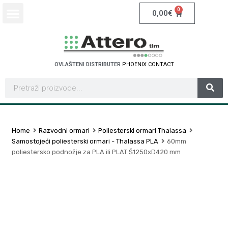
0
0,00
€
OVLAŠTENI DISTRIBUTER
P
H
O
E
N
I
X
C
O
N
T
A
C
T
Home
Razvodni ormari
Poliesterski ormari Thalassa
Samostojeći poliesterski ormari - Thalassa PLA
60mm
poliestersko podnožje za PLA ili PLAT Š1250xD420 mm