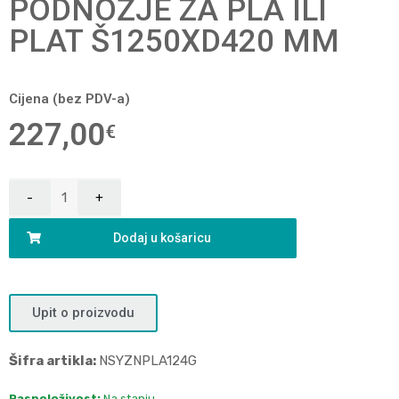
PODNOŽJE ZA PLA ILI
PLAT Š1250XD420 MM
Cijena (bez PDV-a)
227,00
€
Dodaj u košaricu
Upit o proizvodu
Šifra artikla:
NSYZNPLA124G
Raspoloživost:
Na stanju