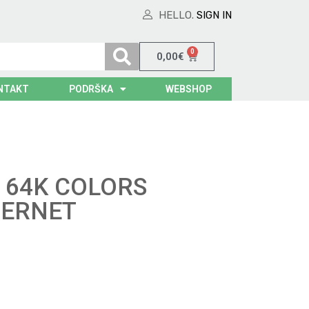
HELLO.
SIGN IN
0
0,00
€
NTAKT
PODRŠKA
WEBSHOP
T 64K COLORS
HERNET