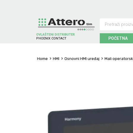
OVLAŠTENI DISTRIBUTER
POČETNA
P
H
O
E
N
I
X
C
O
N
T
A
C
T
Home
HMI
Osnovni HMI uređaj
Mali operatorsk