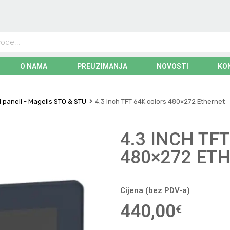
O NAMA
PREUZIMANJA
NOVOSTI
KO
i paneli - Magelis STO & STU
4.3 Inch TFT 64K colors 480×272 Ethernet
4.3 INCH TF
480×272 ET
Cijena (bez PDV-a)
440,00
€