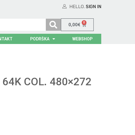
HELLO.
SIGN IN
0
0,00
€
NTAKT
PODRŠKA
WEBSHOP
T 64K COL. 480×272