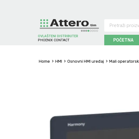
OVLAŠTENI DISTRIBUTER
POČETNA
P
H
O
E
N
I
X
C
O
N
T
A
C
T
Home
HMI
Osnovni HMI uređaj
Mali operatorsk