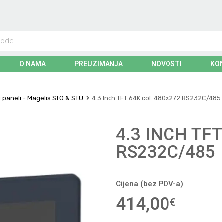
O NAMA
PREUZIMANJA
NOVOSTI
KO
i paneli - Magelis STO & STU
4.3 Inch TFT 64K col. 480×272 RS232C/485
4.3 INCH TF
RS232C/485
Cijena (bez PDV-a)
414,00
€