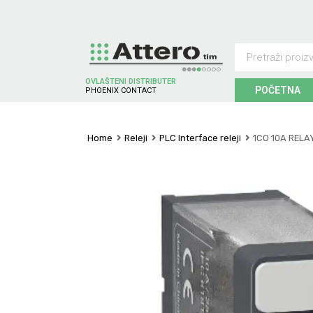
OVLAŠTENI DISTRIBUTER
POČETNA
P
H
O
E
N
I
X
C
O
N
T
A
C
T
Home
Releji
PLC Interface releji
1CO 10A RELA