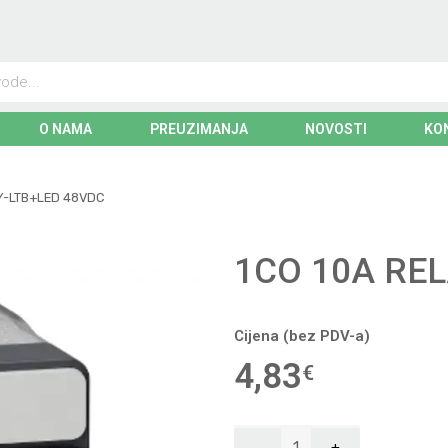
O NAMA
PREUZIMANJA
NOVOSTI
KO
Y-LTB+LED 48VDC
1CO 10A REL
Cijena (bez PDV-a)
4,83
€