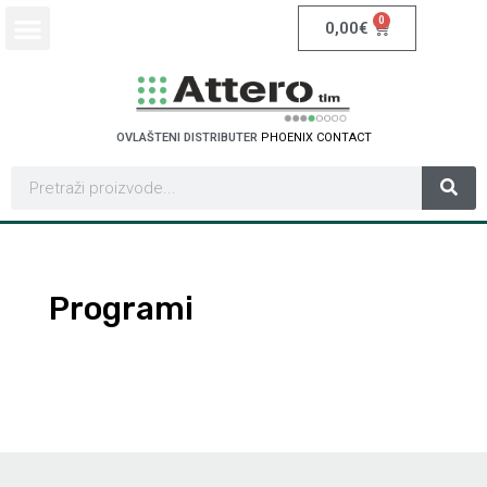
0
0,00
€
OVLAŠTENI DISTRIBUTER
P
H
O
E
N
I
X
C
O
N
T
A
C
T
Programi