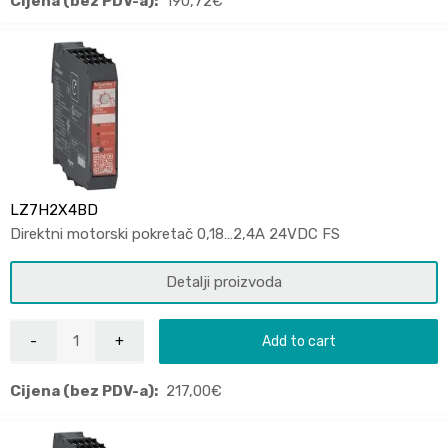
Cijena (bez PDV-a):
190,72
€
LZ7H2X4BD
Direktni motorski pokretač 0,18…2,4A 24VDC FS
Detalji proizvoda
Add to cart
Cijena (bez PDV-a):
217,00
€