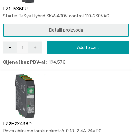
LZ1H6X5FU
Starter TeSys Hybrid 3kW-400V control 110-230VAC
Detalji proizvoda
Add to cart
Cijena (bez PDV-a):
194,57
€
LZ2H2X43BD
Reverzibilni motorski pokretač. 0,18…2,4A 24VDC