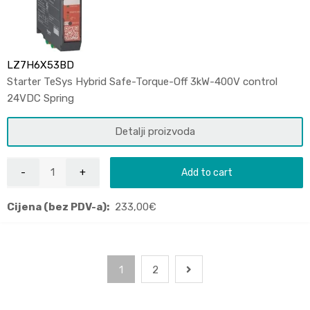
LZ7H6X53BD
Starter TeSys Hybrid Safe-Torque-Off 3kW-400V control
24VDC Spring
Detalji proizvoda
Add to cart
Cijena (bez PDV-a):
233,00
€
1
2