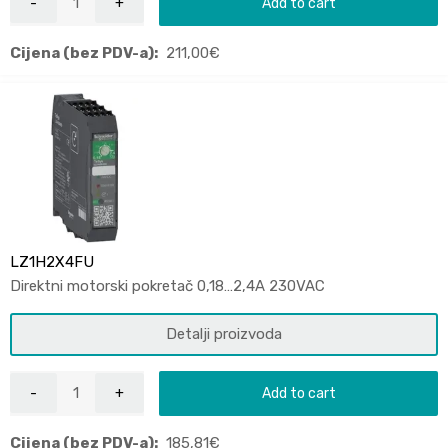
Add to cart
Cijena (bez PDV-a):
211,00
€
LZ1H2X4FU
Direktni motorski pokretač 0,18…2,4A 230VAC
Detalji proizvoda
Add to cart
Cijena (bez PDV-a):
185,81
€