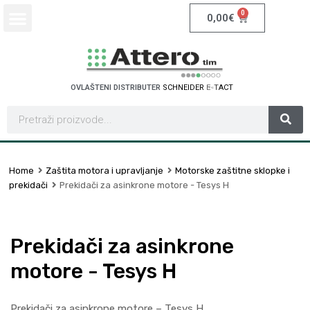
0
0,00
€
OVLAŠTENI DISTRIBUTER
S
C
H
N
E
I
D
E
R
E
L
E
C
T
R
I
C
Home
Zaštita motora i upravljanje
Motorske zaštitne sklopke i
prekidači
Prekidači za asinkrone motore - Tesys H
Prekidači za asinkrone
motore - Tesys H
Prekidači za asinkrone motore – Tesys H