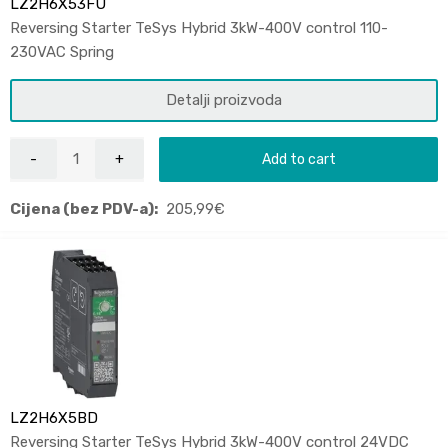
LZ2H6X53FU
Reversing Starter TeSys Hybrid 3kW-400V control 110-
230VAC Spring
Detalji proizvoda
Add to cart
Cijena (bez PDV-a):
205,99
€
LZ2H6X5BD
Reversing Starter TeSys Hybrid 3kW-400V control 24VDC