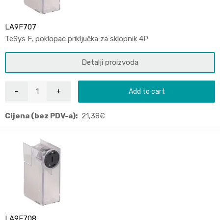
LA9F707
TeSys F, poklopac priključka za sklopnik 4P
Detalji proizvoda
Add to cart
Cijena (bez PDV-a):
21,38
€
LA9F708