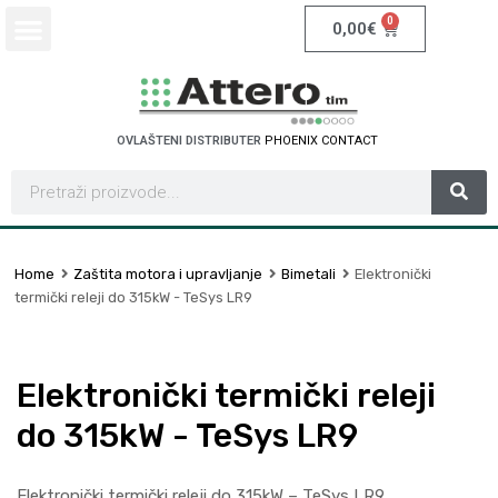
0
0,00
€
OVLAŠTENI DISTRIBUTER
S
C
H
N
T
A
C
T
E
N
E
D
I
R
O
C
X
Home
Zaštita motora i upravljanje
Bimetali
Elektronički
termički releji do 315kW - TeSys LR9
Elektronički termički releji
do 315kW - TeSys LR9
Elektronički termički releji do 315kW – TeSys LR9