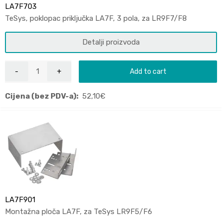
LA7F703
TeSys, poklopac priključka LA7F, 3 pola, za LR9F7/F8
Detalji proizvoda
Add to cart
Cijena (bez PDV-a):
52,10
€
LA7F901
Montažna ploča LA7F, za TeSys LR9F5/F6