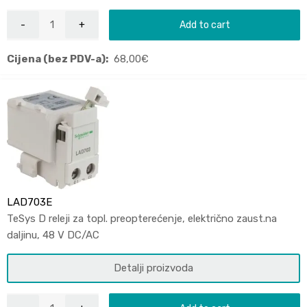
Add to cart
Cijena (bez PDV-a):
68,00
€
LAD703E
TeSys D releji za topl. preopterećenje, električno zaust.na
daljinu, 48 V DC/AC
Detalji proizvoda