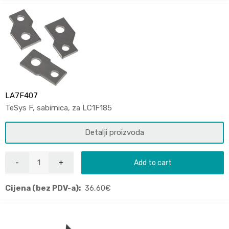
LA7F407
TeSys F, sabirnica, za LC1F185
Detalji proizvoda
Add to cart
Cijena (bez PDV-a):
36,60
€