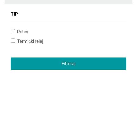
TIP
Pribor
Termički relej
Filtriraj