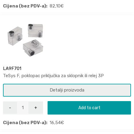
Cijena (bez PDV-a):
82,10
€
LA9F701
TeSys F, poklopac priključka za sklopnik ili relej 3P
Detalji proizvoda
Add to cart
Cijena (bez PDV-a):
16,54
€