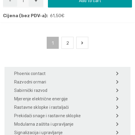
Add to cart
Cijena (bez PDV-a):
61,50
€
1
2
Phoenix contact
Razvodni ormari
Sabirnički razvod
Mjerenje električne energije
Rastavne sklopke i rastaljači
Prekidači snage i rastavne sklopke
Modularna zaštita i upravljanje
Signalizacija i upravljanje