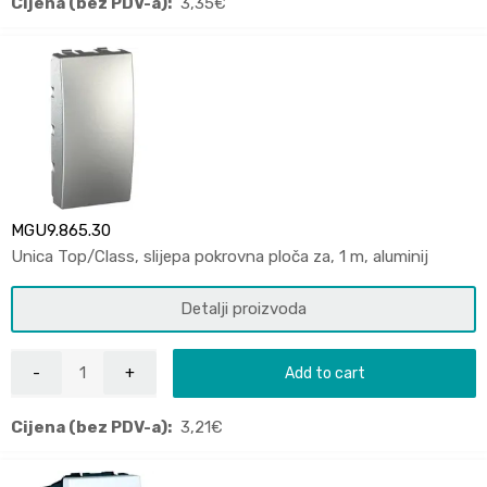
Cijena (bez PDV-a):
3,35
€
MGU9.865.30
Unica Top/Class, slijepa pokrovna ploča za, 1 m, aluminij
Detalji proizvoda
Add to cart
Cijena (bez PDV-a):
3,21
€