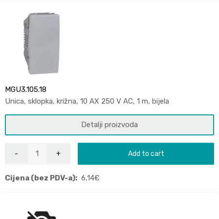
MGU3.105.18
Unica, sklopka, križna, 10 AX 250 V AC, 1 m, bijela
Detalji proizvoda
Add to cart
Cijena (bez PDV-a):
6,14
€