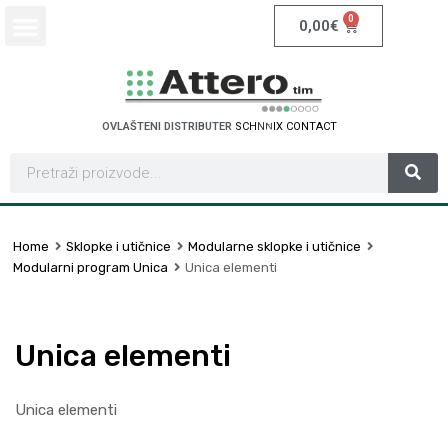
0
0,00
€
OVLAŠTENI DISTRIBUTER
S
C
H
N
E
I
D
E
R
E
L
E
C
T
R
C
I
Home
Sklopke i utičnice
Modularne sklopke i utičnice
Modularni program Unica
Unica elementi
Unica elementi
Unica elementi