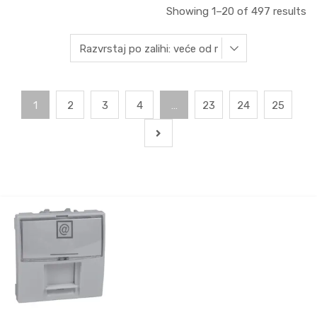
Showing 1–20 of 497 results
1
2
3
4
…
23
24
25