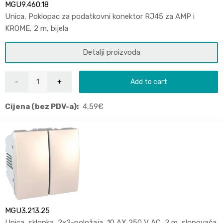
MGU9.460.18
Unica, Poklopac za podatkovni konektor RJ45 za AMP i
KROME, 2 m, bijela
Detalji proizvoda
Add to cart
Cijena (bez PDV-a):
4,59
€
MGU3.213.25
Unica, sklopka, 2x2-položaja, 10 AX 250 V AC, 2 m, slonovača