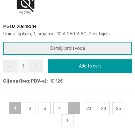
MGU3.206.18CN
Unica, tipkalo, 1, smjerno, 10 A 250 V AC, 2 m, bijela
Detalji proizvoda
Add to cart
Cijena (bez PDV-a):
10,12
€
1
2
3
4
…
23
24
25