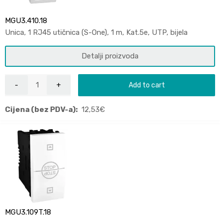
MGU3.410.18
Unica, 1 RJ45 utičnica (S-One), 1 m, Kat.5e, UTP, bijela
Detalji proizvoda
Add to cart
Cijena (bez PDV-a):
12,53
€
MGU3.109T.18