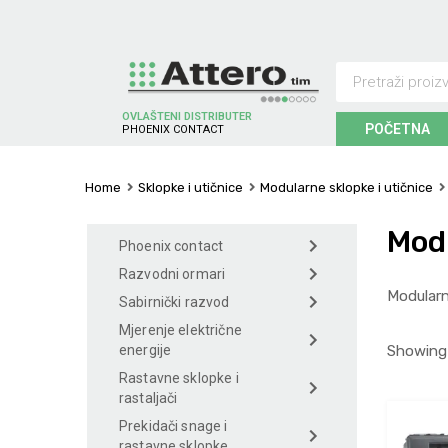
OVLAŠTENI DISTRIBUTER
POČETNA
S
C
H
N
E
I
D
E
R
E
T
L
C
E
R
I
A
C
T
Home
Sklopke i utičnice
Modularne sklopke i utičnice
Modu
Phoenix contact
Razvodni ormari
Modularn
Sabirnički razvod
Mjerenje električne
Showing 
energije
Rastavne sklopke i
rastaljači
Prekidači snage i
rastavne sklopke