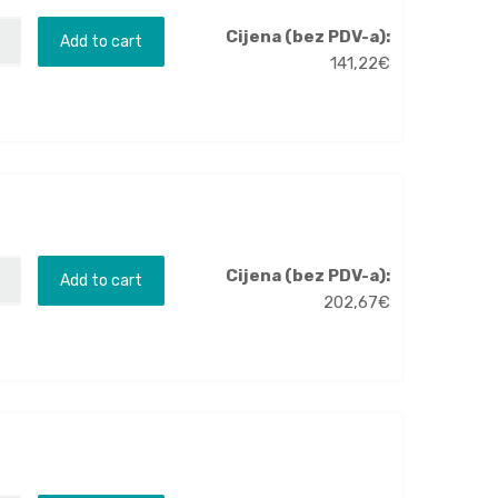
Cijena (bez PDV-a):
Add to cart
141,22
€
Cijena (bez PDV-a):
Add to cart
202,67
€