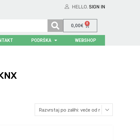
HELLO.
SIGN IN
0
0,00
€
NTAKT
PODRŠKA
WEBSHOP
 KNX