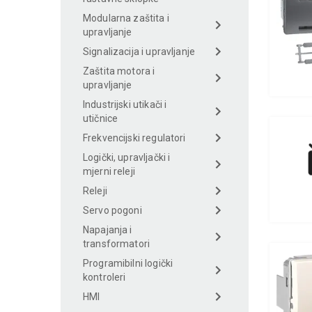
Modularna zaštita i
upravljanje
Signalizacija i upravljanje
Zaštita motora i
upravljanje
Industrijski utikači i
utičnice
Frekvencijski regulatori
Logički, upravljački i
mjerni releji
Releji
Servo pogoni
Napajanja i
transformatori
Programibilni logički
kontroleri
HMI