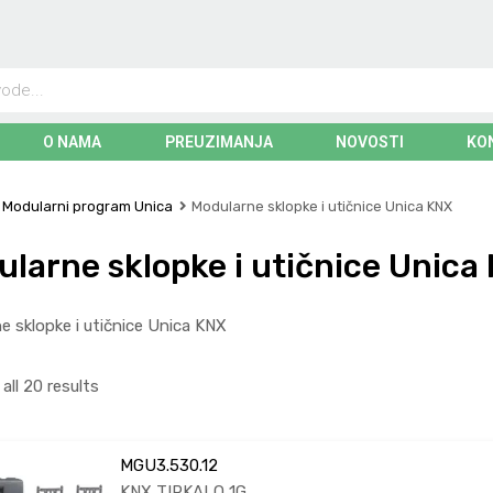
O NAMA
PREUZIMANJA
NOVOSTI
KO
Modularni program Unica
Modularne sklopke i utičnice Unica KNX
larne sklopke i utičnice Unica
e sklopke i utičnice Unica KNX
all 20 results
MGU3.530.12
KNX TIPKALO 1G