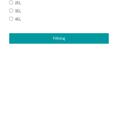
2EL
3EL
4EL
Filtriraj