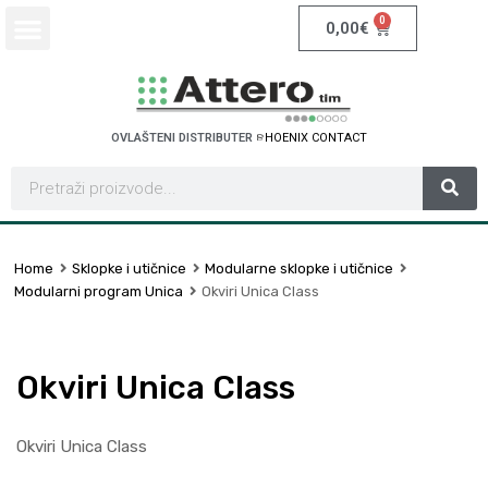
0
0,00
€
OVLAŠTENI DISTRIBUTER
S
C
H
N
E
I
D
E
R
E
T
L
C
E
R
I
A
C
T
Home
Sklopke i utičnice
Modularne sklopke i utičnice
Modularni program Unica
Okviri Unica Class
Okviri Unica Class
Okviri Unica Class