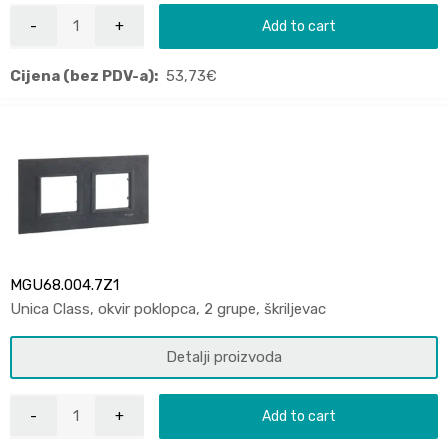
Add to cart
Cijena (bez PDV-a):
53,73
€
MGU68.004.7Z1
Unica Class, okvir poklopca, 2 grupe, škriljevac
Detalji proizvoda
Add to cart