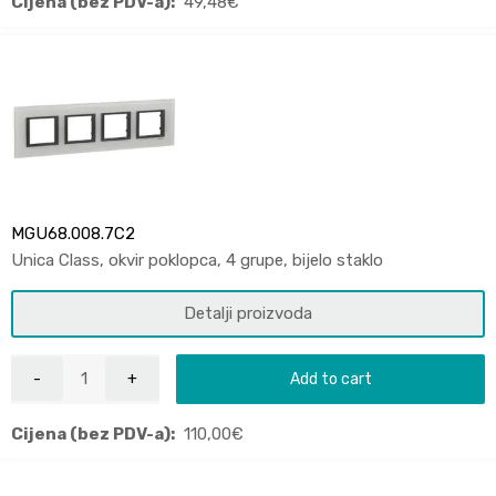
Cijena (bez PDV-a):
49,48
€
MGU68.008.7C2
Unica Class, okvir poklopca, 4 grupe, bijelo staklo
Detalji proizvoda
Add to cart
Cijena (bez PDV-a):
110,00
€