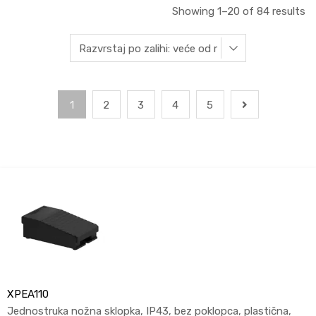
Showing 1–20 of 84 results
1
2
3
4
5
XPEA110
Jednostruka nožna sklopka, IP43, bez poklopca, plastična,