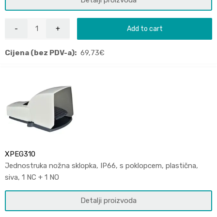
Add to cart
Cijena (bez PDV-a):
69,73
€
XPEG310
Jednostruka nožna sklopka, IP66, s poklopcem, plastična,
siva, 1 NC + 1 NO
Detalji proizvoda