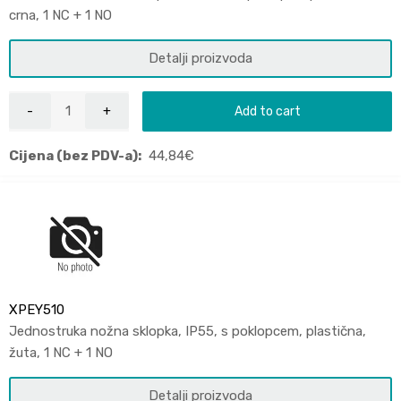
crna, 1 NC + 1 NO
Detalji proizvoda
Add to cart
Cijena (bez PDV-a):
44,84
€
XPEY510
Jednostruka nožna sklopka, IP55, s poklopcem, plastična,
žuta, 1 NC + 1 NO
Detalji proizvoda