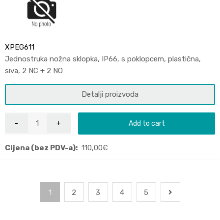
XPEG611
Jednostruka nožna sklopka, IP66, s poklopcem, plastična,
siva, 2 NC + 2 NO
Detalji proizvoda
Add to cart
Cijena (bez PDV-a):
110,00
€
1
2
3
4
5