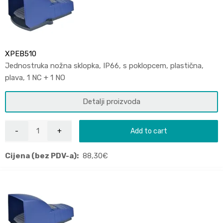
XPEB510
Jednostruka nožna sklopka, IP66, s poklopcem, plastična,
plava, 1 NC + 1 NO
Detalji proizvoda
Add to cart
Cijena (bez PDV-a):
88,30
€