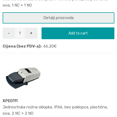
siva, 1 NC + 1 NO
Detalji proizvoda
Add to cart
Cijena (bez PDV-a):
66,20
€
XPEG111
Jednostruka nožna sklopka, IP66, bez poklopca, plastična,
siva, 2 NC + 2 NO