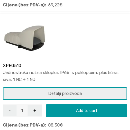
Cijena (bez PDV-a):
69,23
€
XPEG510
Jednostruka nožna sklopka, IP66, s poklopcem, plastična,
siva, 1 NC + 1 NO
Detalji proizvoda
Add to cart
Cijena (bez PDV-a):
88,30
€