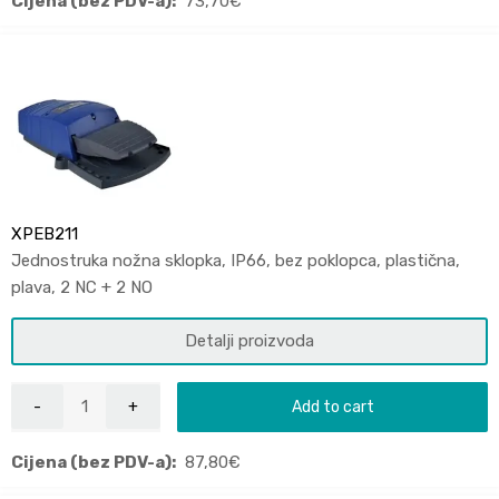
Cijena (bez PDV-a):
73,70
€
XPEB211
Jednostruka nožna sklopka, IP66, bez poklopca, plastična,
plava, 2 NC + 2 NO
Detalji proizvoda
Add to cart
Cijena (bez PDV-a):
87,80
€