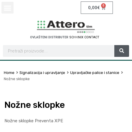
0
0,00
€
OVLAŠTENI DISTRIBUTER
S
C
H
N
E
I
D
E
R
E
L
E
C
I
T
R
C
Home
Signalizacija i upravljanje
Upravljačke palice i stanice
Nožne sklopke
Nožne sklopke
Nožne sklopke Preventa XPE