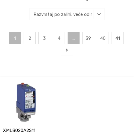
1
2
3
4
…
39
40
41
XMLB020A2S11