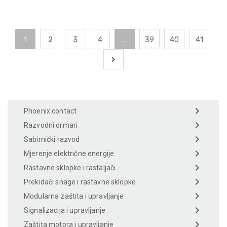
1
2
3
4
…
39
40
41
Phoenix contact
Razvodni ormari
Sabirnički razvod
Mjerenje električne energije
Rastavne sklopke i rastaljači
Prekidači snage i rastavne sklopke
Modularna zaštita i upravljanje
Signalizacija i upravljanje
Zaštita motora i upravljanje