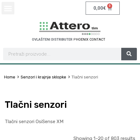
0
0,00
€
OVLAŠTENI DISTRIBUTER
S
C
H
N
E
I
D
E
E
R
E
L
C
T
T
C
T
Home
Senzori i krajnje sklopke
Tlačni senzori
Tlačni senzori
Tlačni senzori OsiSense XM
Showing 1–20 of 803 results