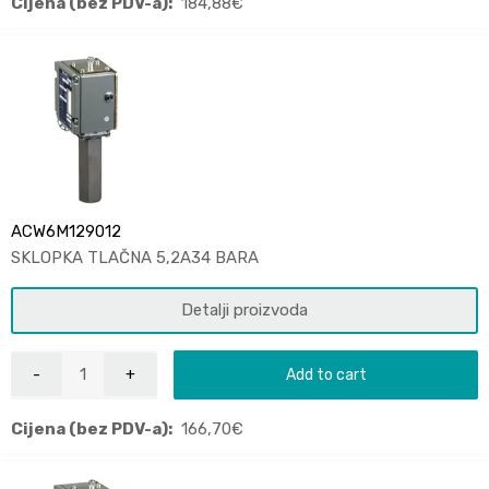
Cijena (bez PDV-a):
184,88
€
ACW6M129012
SKLOPKA TLAČNA 5,2A34 BARA
Detalji proizvoda
Add to cart
Cijena (bez PDV-a):
166,70
€