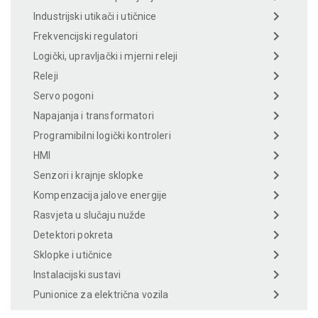
Industrijski utikači i utičnice
Frekvencijski regulatori
Logički, upravljački i mjerni releji
Releji
Servo pogoni
Napajanja i transformatori
Programibilni logički kontroleri
HMI
Senzori i krajnje sklopke
Kompenzacija jalove energije
Rasvjeta u slučaju nužde
Detektori pokreta
Sklopke i utičnice
Instalacijski sustavi
Punionice za električna vozila