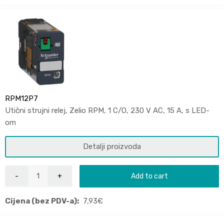
RPM12P7
Utični strujni relej, Zelio RPM, 1 C/O, 230 V AC, 15 A, s LED-
om
Detalji proizvoda
Add to cart
Cijena (bez PDV-a):
7,93
€