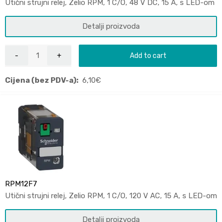
Utični strujni relej, Zelio RPM, 1 C/O, 48 V DC, 15 A, s LED-om
Detalji proizvoda
Add to cart
Cijena (bez PDV-a):
6,10
€
RPM12F7
Utični strujni relej, Zelio RPM, 1 C/O, 120 V AC, 15 A, s LED-om
Detalji proizvoda