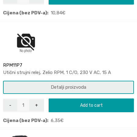
Cijena (bez PDV-a):
10,84
€
RPM11P7
Utični strujni relej, Zelio RPM, 1 C/O, 230 V AC, 15 A
Detalji proizvoda
Add to cart
Cijena (bez PDV-a):
6,35
€