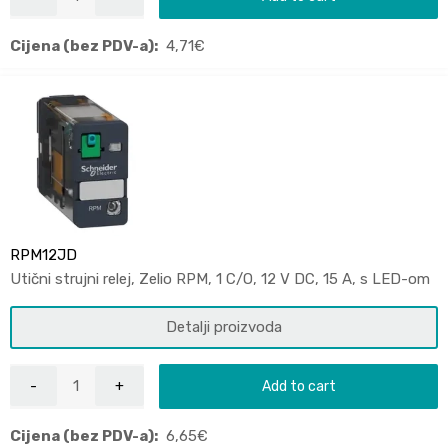
Cijena (bez PDV-a):
4,71
€
RPM12JD
Utični strujni relej, Zelio RPM, 1 C/O, 12 V DC, 15 A, s LED-om
Detalji proizvoda
Add to cart
Cijena (bez PDV-a):
6,65
€