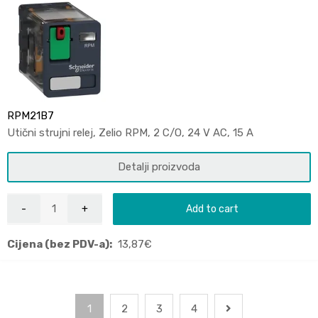
RPM21B7
Utični strujni relej, Zelio RPM, 2 C/O, 24 V AC, 15 A
Detalji proizvoda
Add to cart
Cijena (bez PDV-a):
13,87
€
1
2
3
4