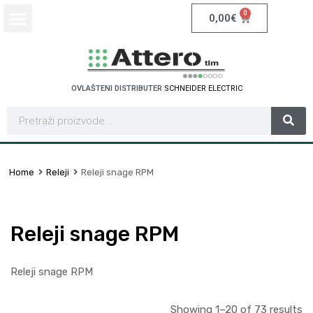
0
0,00
€
OVLAŠTENI DISTRIBUTER
S
C
H
N
E
I
D
E
R
E
L
E
C
T
R
I
C
Home
Releji
Releji snage RPM
Releji snage RPM
Releji snage RPM
Showing 1–20 of 73 results