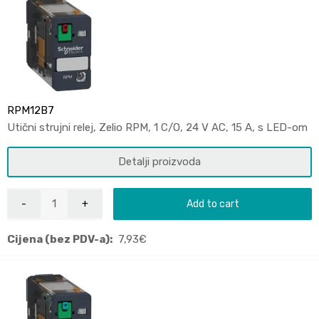
RPM12B7
Utični strujni relej, Zelio RPM, 1 C/O, 24 V AC, 15 A, s LED-om
Detalji proizvoda
Add to cart
Cijena (bez PDV-a):
7,93
€