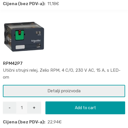
Cijena (bez PDV-a):
11,18
€
RPM42P7
Utični strujni relej, Zelio RPM, 4 C/O, 230 V AC, 15 A, s LED-
om
Detalji proizvoda
Add to cart
Cijena (bez PDV-a):
22,94
€