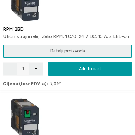
RPM12BD
Utični strujni relej, Zelio RPM, 1 C/O, 24 V DC, 15 A, s LED-om
Detalji proizvoda
Add to cart
Cijena (bez PDV-a):
7,01
€