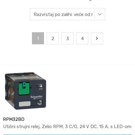
1
2
3
4
RPM32BD
Utični strujni relej, Zelio RPM, 3 C/O, 24 V DC, 15 A, s LED-om