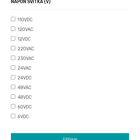
NAPON SVITKA (V)
110VDC
120VAC
12VDC
220VAC
230VAC
24VAC
24VDC
48VAC
48VDC
60VDC
6VDC
Filtriraj