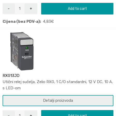
Add to cart
Cijena (bez PDV-a):
4,83
€
RXG13JD
Utični relej sučelja, Zelio RXG, 1 C/O standardni, 12 V DC, 10 A,
s LED-om
Detalji proizvoda
Add to cart