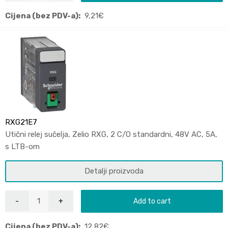
Cijena (bez PDV-a):
9,21
€
RXG21E7
Utični relej sučelja, Zelio RXG, 2 C/O standardni, 48V AC, 5A,
s LTB-om
Detalji proizvoda
Add to cart
Cijena (bez PDV-a):
12,82
€