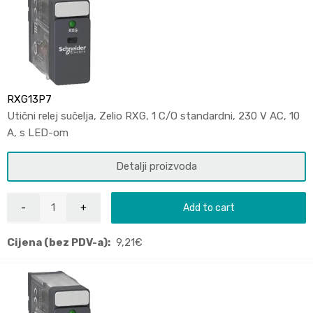
RXG13P7
Utični relej sučelja, Zelio RXG, 1 C/O standardni, 230 V AC, 10
A, s LED-om
Detalji proizvoda
Add to cart
Cijena (bez PDV-a):
9,21
€