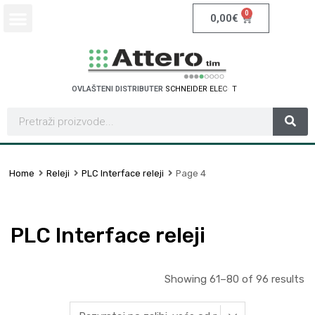
0
0,00
€
OVLAŠTENI DISTRIBUTER
S
C
H
N
E
I
D
E
R
E
L
E
C
T
R
I
C
Home
Releji
PLC Interface releji
Page 4
PLC Interface releji
Showing 61–80 of 96 results