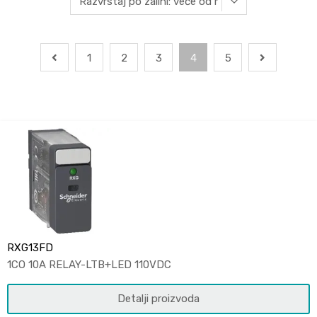
1
2
3
4
5
RXG13FD
1CO 10A RELAY-LTB+LED 110VDC
Detalji proizvoda