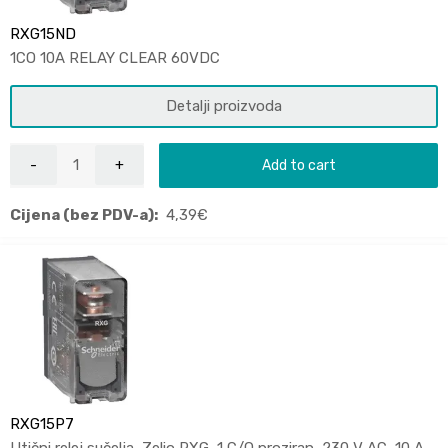
RXG15ND
1CO 10A RELAY CLEAR 60VDC
Detalji proizvoda
Add to cart
Cijena (bez PDV-a):
4,39
€
RXG15P7
Utični relej sučelja, Zelio RXG, 1 C/O proziran, 230 V AC, 10 A