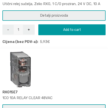
Utični relej sučelja, Zelio RXG, 1 C/O proziran, 24 V DC, 10 A
Detalji proizvoda
Add to cart
Cijena (bez PDV-a):
5,93
€
RXG15E7
1CO 10A RELAY CLEAR 48VAC