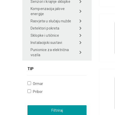
Senzori i krajnje sklopke
Kompenzacija jalove
energije
Rasvjeta u slučaju nužde
Detektori pokreta
Sklopke i utičnice
Instalacijski sustavi
Punionice za električna
vozila
TIP
Ormar
Pribor
Filtriraj