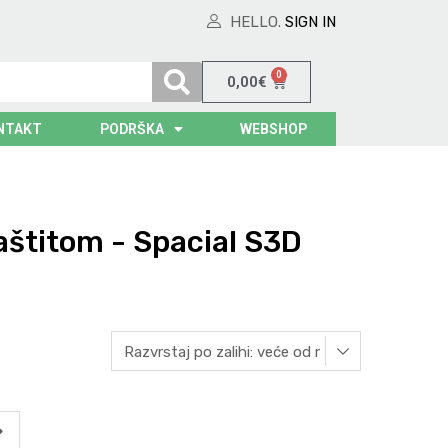
HELLO.
SIGN IN
0
0,00
€
NTAKT
PODRŠKA
WEBSHOP
aštitom - Spacial S3D