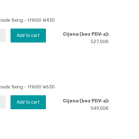
nside fixing - H1600 W430
Cijena (bez PDV-a):
Add to cart
527,00
€
nside fixing - H1600 W630
Cijena (bez PDV-a):
Add to cart
549,00
€