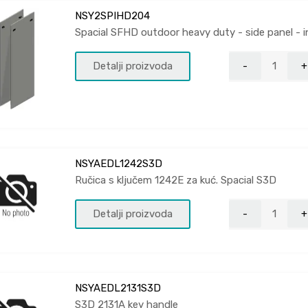
NSY2SPIHD204
Spacial SFHD outdoor heavy duty - side panel - 
Detalji proizvoda
NSYAEDL1242S3D
Ručica s ključem 1242E za kuć. Spacial S3D
Detalji proizvoda
NSYAEDL2131S3D
S3D 2131A key handle