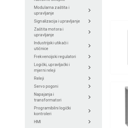
Modularna zaštita i
upravljanje
Signalizacija i upravljanje
Zaštita motora i
upravljanje
Industrijski utikači i
utičnice
Frekvencijski regulatori
Logički, upravljački i
mjerni releji
Releji
Servo pogoni
Napajanja i
transformatori
Programibilni logički
kontroleri
HMI