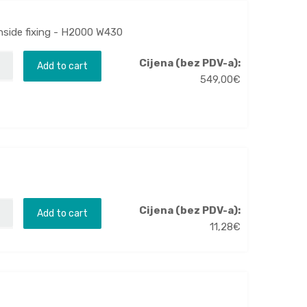
inside fixing - H2000 W430
Cijena (bez PDV-a):
Add to cart
549,00
€
Cijena (bez PDV-a):
Add to cart
11,28
€