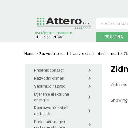
OVLAŠTENI DISTRIBUTER
POČETNA
P
H
O
E
N
I
X
C
O
N
T
A
C
T
Home
Razvodni ormari
Univerzalni metalni ormari
Zi
Zidn
Phoenix contact
Razvodni ormari
Zidni me
Sabirnički razvod
Mjerenje električne
Showing 
energije
Rastavne sklopke i
rastaljači
Prekidači snage i
rastavne sklopke