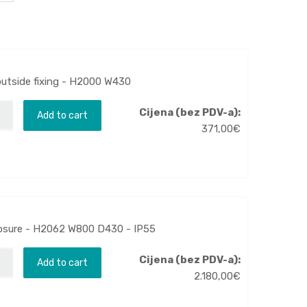
outside fixing - H2000 W430
Cijena (bez PDV-a):
Add to cart
371,00
€
losure - H2062 W800 D430 - IP55
Cijena (bez PDV-a):
Add to cart
2.180,00
€