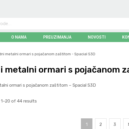
O NAMA
PREUZIMANJA
NOVOSTI
KO
dni metalni ormari s pojačanom zaštitom - Spacial S3D
i metalni ormari s pojačanom z
talni ormari s pojačanom zaštitom – Spacial S3D
1–20 of 44 results
1
2
3