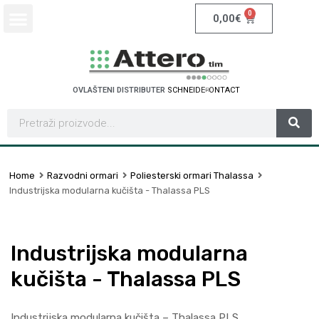
0
0,00
€
OVLAŠTENI DISTRIBUTER
S
C
H
N
E
I
D
E
R
E
L
E
C
T
R
I
C
Home
Razvodni ormari
Poliesterski ormari Thalassa
Industrijska modularna kučišta - Thalassa PLS
Industrijska modularna
kučišta - Thalassa PLS
Industrijska modularna kučišta – Thalassa PLS