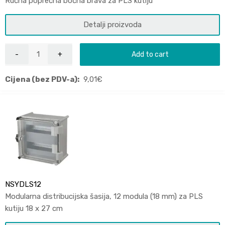
Ručna poprečna bočna brava za PLS kutiju
Detalji proizvoda
Add to cart
Cijena (bez PDV-a):
9,01
€
NSYDLS12
Modularna distribucijska šasija, 12 modula (18 mm) za PLS
kutiju 18 x 27 cm