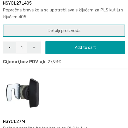
NSYCL27L405
Poprečna brava koja se upotrebljava s ključem za PLS kutiju s
ključem 405
Detalji proizvoda
Add to cart
Cijena (bez PDV-a):
27,93
€
NSYCL27M