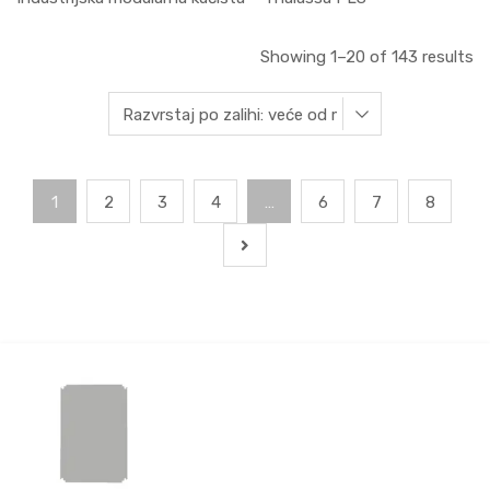
Showing 1–20 of 143 results
1
2
3
4
…
6
7
8