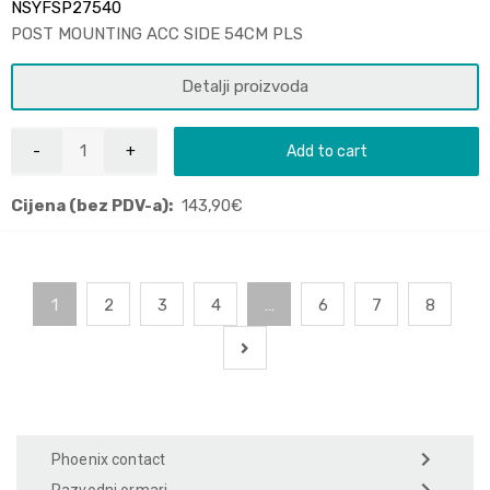
NSYFSP27540
POST MOUNTING ACC SIDE 54CM PLS
Detalji proizvoda
Add to cart
Cijena (bez PDV-a):
143,90
€
1
2
3
4
…
6
7
8
Phoenix contact