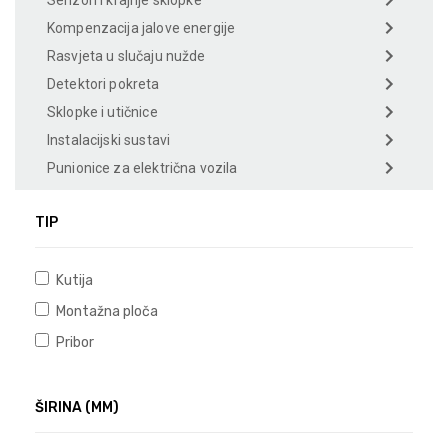
Senzori i krajnje sklopke
Kompenzacija jalove energije
Rasvjeta u slučaju nužde
Detektori pokreta
Sklopke i utičnice
Instalacijski sustavi
Punionice za električna vozila
TIP
Kutija
Montažna ploča
Pribor
ŠIRINA (MM)