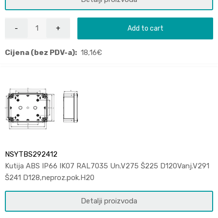
Add to cart
Cijena (bez PDV-a):
18,16
€
NSYTBS292412
Kutija ABS IP66 IK07 RAL7035 Un.V275 Š225 D120Vanj.V291
Š241 D128,neproz.pok.H20
Detalji proizvoda