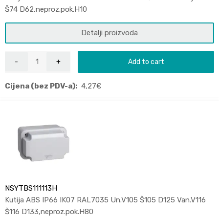
Š74 D62,neproz.pok.H10
Detalji proizvoda
Add to cart
Cijena (bez PDV-a):
4,27
€
NSYTBS111113H
Kutija ABS IP66 IK07 RAL7035 Un.V105 Š105 D125 Van.V116
Š116 D133,neproz.pok.H80