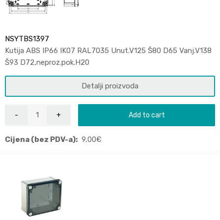
NSYTBS1397
Kutija ABS IP66 IK07 RAL7035 Unut.V125 Š80 D65 Vanj.V138
Š93 D72,neproz.pok.H20
Detalji proizvoda
Add to cart
Cijena (bez PDV-a):
9,00
€