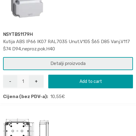
NSYTBS1179H
Kutija ABS IP66 IK07 RAL7035 Unut.V105 Š65 D85 Vanj.V117
Š74 D94,neproz.pok.H40
Detalji proizvoda
Add to cart
Cijena (bez PDV-a):
10,55
€