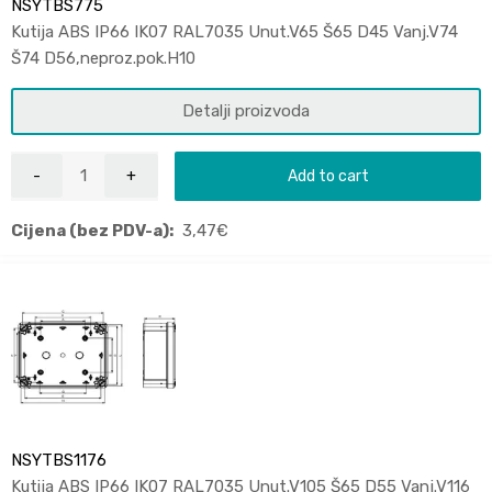
NSYTBS775
Kutija ABS IP66 IK07 RAL7035 Unut.V65 Š65 D45 Vanj.V74
Š74 D56,neproz.pok.H10
Detalji proizvoda
Add to cart
Cijena (bez PDV-a):
3,47
€
NSYTBS1176
Kutija ABS IP66 IK07 RAL7035 Unut.V105 Š65 D55 Vanj.V116