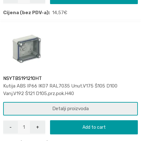
Cijena (bez PDV-a):
14,57
€
NSYTBS191210HT
Kutija ABS IP66 IK07 RAL7035 Unut.V175 Š105 D100
Vanj.V192 Š121 D105,prz.pok.H40
Detalji proizvoda
Add to cart