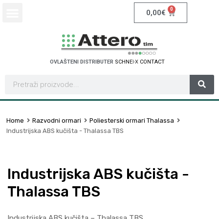
0
0,00
€
OVLAŠTENI DISTRIBUTER
S
C
H
N
E
I
D
E
R
E
L
E
C
T
R
I
C
Home
Razvodni ormari
Poliesterski ormari Thalassa
Industrijska ABS kučišta - Thalassa TBS
Industrijska ABS kučišta -
Thalassa TBS
Industrijska ABS kučišta – Thalassa TBS