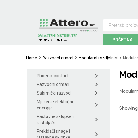
OVLAŠTENI DISTRIBUTER
POČETNA
S
C
H
N
E
I
D
E
R
E
L
E
R
C
T
I
C
T
Home
Razvodni ormari
Modularni razdjelnici
Modularn
Modu
Phoenix contact
Razvodni ormari
Modularn
Sabirnički razvod
Mjerenje električne
Showing 
energije
Rastavne sklopke i
rastaljači
Prekidači snage i
rastavne sklopke