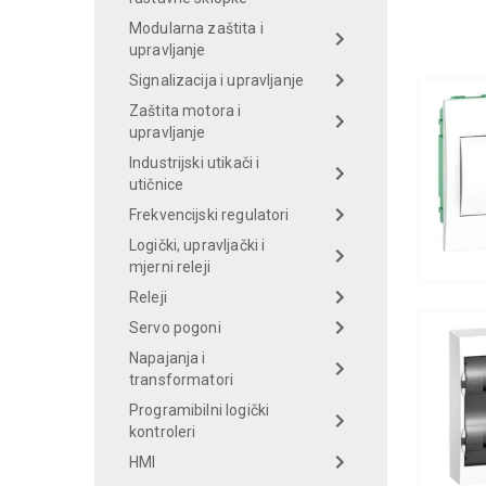
Modularna zaštita i
upravljanje
Signalizacija i upravljanje
Zaštita motora i
upravljanje
Industrijski utikači i
utičnice
Frekvencijski regulatori
Logički, upravljački i
mjerni releji
Releji
Servo pogoni
Napajanja i
transformatori
Programibilni logički
kontroleri
HMI