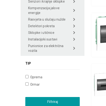
Senzori i krajnje sklopke
Kompenzacija jalove
energije
Rasvjeta u slučaju nužde
Detektori pokreta
Sklopke i utičnice
Instalacijski sustavi
Punionice za električna
vozila
TIP
Oprema
Ormar
Filtriraj