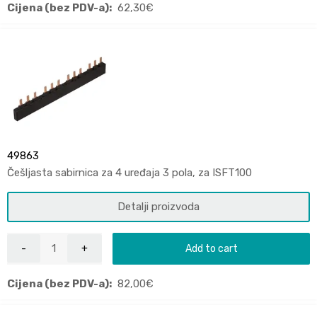
Cijena (bez PDV-a):
62,30
€
49863
Češljasta sabirnica za 4 uređaja 3 pola, za ISFT100
Detalji proizvoda
Add to cart
Cijena (bez PDV-a):
82,00
€