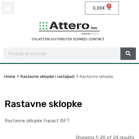
0
0,00
€
OVLAŠTENI DISTRIBUTER
S
C
H
N
E
I
D
E
R
E
L
E
C
T
R
I
C
Home
Rastavne sklopke i rastaljači
Rastavne sklopke
Rastavne sklopke
Rastavne sklopke Fupact ISFT
Showing 1–20 of 24 results