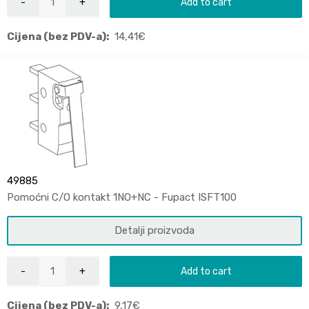
Add to cart
Cijena (bez PDV-a):
14,41
€
49885
Pomoćni C/O kontakt 1NO+NC - Fupact ISFT100
Detalji proizvoda
Add to cart
Cijena (bez PDV-a):
9,17
€