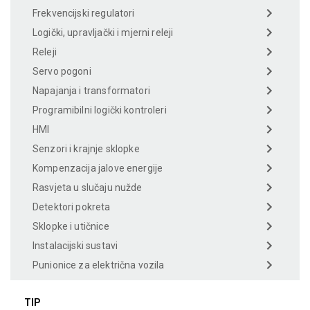
Frekvencijski regulatori
Logički, upravljački i mjerni releji
Releji
Servo pogoni
Napajanja i transformatori
Programibilni logički kontroleri
HMI
Senzori i krajnje sklopke
Kompenzacija jalove energije
Rasvjeta u slučaju nužde
Detektori pokreta
Sklopke i utičnice
Instalacijski sustavi
Punionice za električna vozila
TIP