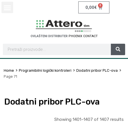
0
0,00
€
OVLAŠTENI DISTRIBUTER
P
H
O
E
N
I
X
C
O
N
T
A
C
T
Home
Programibilni logički kontroleri
Dodatni pribor PLC-ova
Page 71
Dodatni pribor PLC-ova
Showing 1401–1407 of 1407 results