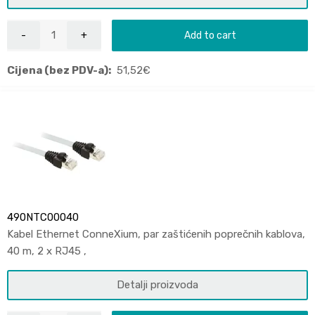
Add to cart
Cijena (bez PDV-a):
51,52
€
490NTC00040
Kabel Ethernet ConneXium, par zaštićenih poprečnih kablova,
40 m, 2 x RJ45 ,
Detalji proizvoda