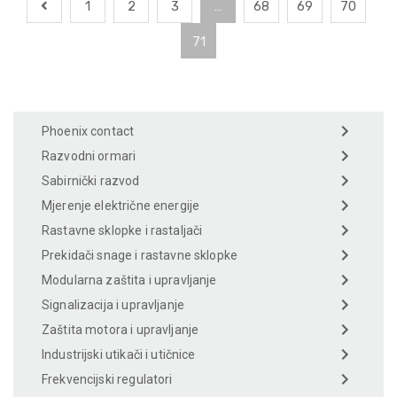
1
2
3
…
68
69
70
71
Phoenix contact
Razvodni ormari
Sabirnički razvod
Mjerenje električne energije
Rastavne sklopke i rastaljači
Prekidači snage i rastavne sklopke
Modularna zaštita i upravljanje
Signalizacija i upravljanje
Zaštita motora i upravljanje
Industrijski utikači i utičnice
Frekvencijski regulatori