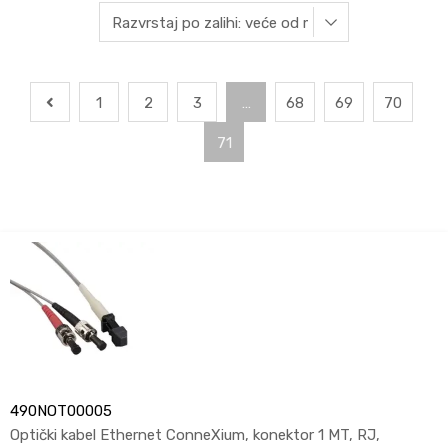
1
2
3
…
68
69
70
71
490NOT00005
Optički kabel Ethernet ConneXium, konektor 1 MT, RJ,