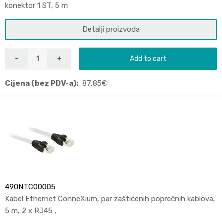
konektor 1 ST, 5 m
Detalji proizvoda
Add to cart
Cijena (bez PDV-a):
87,85
€
490NTC00005
Kabel Ethernet ConneXium, par zaštićenih poprečnih kablova,
5 m, 2 x RJ45 ,