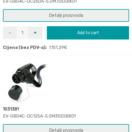
EV-GBG4C-DC250A-5,0M70ESBK01
Detalji proizvoda
Add to cart
Cijena (bez PDV-a):
1.151,29
€
1031381
EV-GBG4C-DC125A-5,0M35ESBK01
Detalji proizvoda