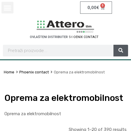
0
0,00
€
OVLAŠTENI DISTRIBUTER
S
C
H
N
E
I
D
E
R
L
T
E
E
C
C
A
N
T
Home
Phoenix contact
Oprema za elektromobilnost
Oprema za elektromobilnost
Oprema za elektromobilnost
Showing 1–20 of 390 results