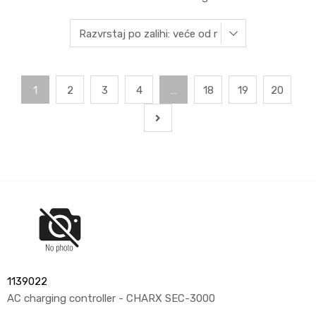
1
2
3
4
…
18
19
20
1139022
AC charging controller - CHARX SEC-3000