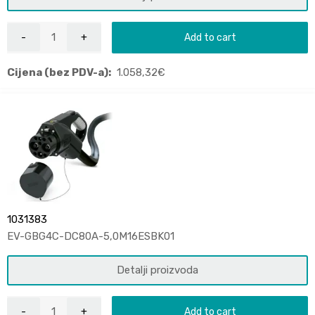
Add to cart
Cijena (bez PDV-a):
1.058,32
€
1031383
EV-GBG4C-DC80A-5,0M16ESBK01
Detalji proizvoda
Add to cart