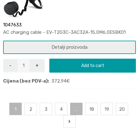
1047633
AC charging cable - EV-T2G3C-3AC32A-15,0M6,0ESBK01
Detalji proizvoda
Add to cart
Cijena (bez PDV-a):
372,94
€
1
2
3
4
…
18
19
20