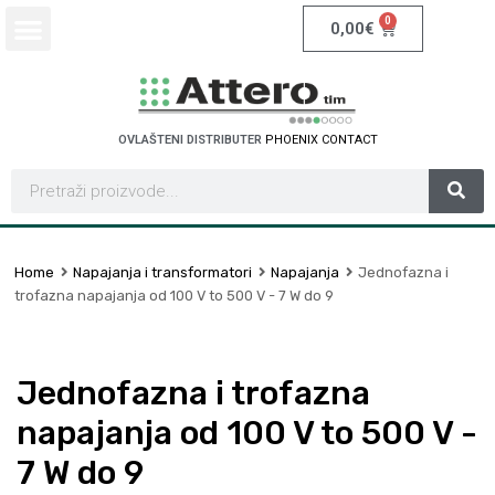
0
0,00
€
OVLAŠTENI DISTRIBUTER
P
H
O
E
N
I
X
C
O
N
T
A
C
T
Home
Napajanja i transformatori
Napajanja
Jednofazna i
trofazna napajanja od 100 V to 500 V - 7 W do 9
Jednofazna i trofazna
napajanja od 100 V to 500 V -
7 W do 9