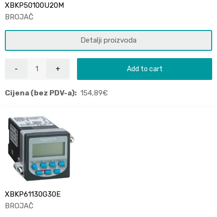
XBKP50100U20M
BROJAČ
Detalji proizvoda
Add to cart
Cijena (bez PDV-a):
154,89
€
XBKP61130G30E
BROJAČ