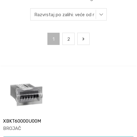
1
2
XBKT60000U00M
BROJAČ