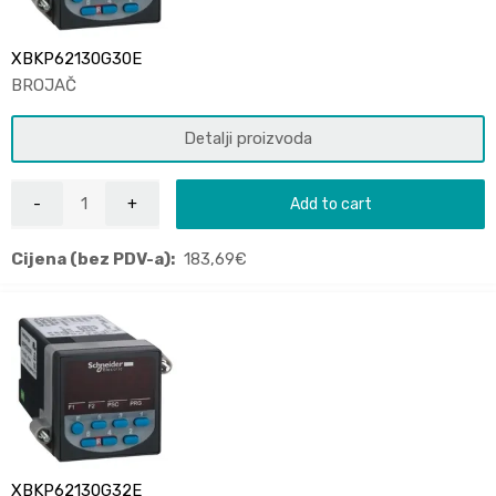
XBKP62130G30E
BROJAČ
Detalji proizvoda
Add to cart
Cijena (bez PDV-a):
183,69
€
XBKP62130G32E