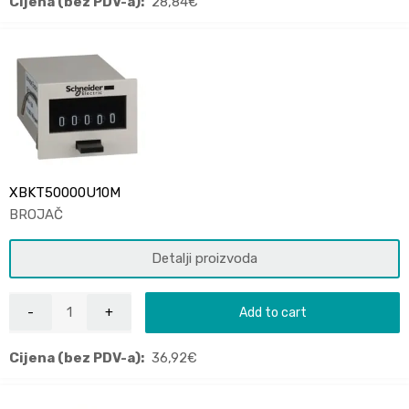
Cijena (bez PDV-a):
28,84
€
XBKT50000U10M
BROJAČ
Detalji proizvoda
Add to cart
Cijena (bez PDV-a):
36,92
€