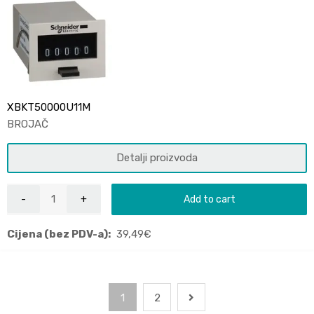
XBKT50000U11M
BROJAČ
Detalji proizvoda
Add to cart
Cijena (bez PDV-a):
39,49
€
1
2