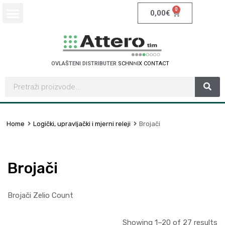
0
0,00
€
OVLAŠTENI DISTRIBUTER
S
C
H
N
E
I
D
E
R
E
L
E
C
T
R
C
I
Home
Logički, upravljački i mjerni releji
Brojači
Brojači
Brojači Zelio Count
Showing 1–20 of 27 results