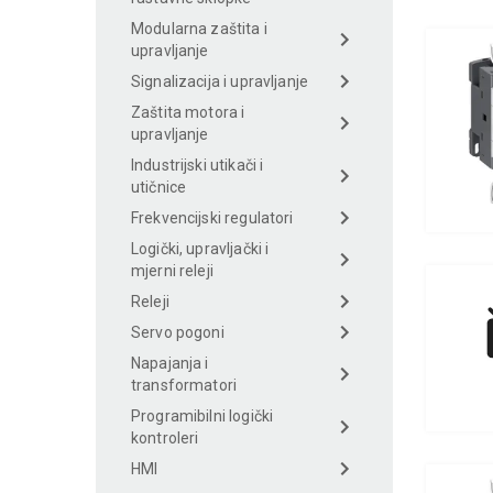
Modularna zaštita i
upravljanje
Signalizacija i upravljanje
Zaštita motora i
upravljanje
Industrijski utikači i
utičnice
Frekvencijski regulatori
Logički, upravljački i
mjerni releji
Releji
Servo pogoni
Napajanja i
transformatori
Programibilni logički
kontroleri
HMI