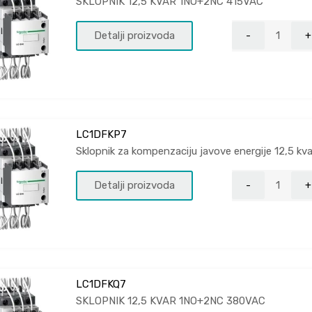
SKLOPNIK 12,5 KVAR 1NO+2NC 415VAC
Detalji proizvoda
LC1DFKP7
Sklopnik za kompenzaciju javove energije 12,5 
Detalji proizvoda
LC1DFKQ7
SKLOPNIK 12,5 KVAR 1NO+2NC 380VAC