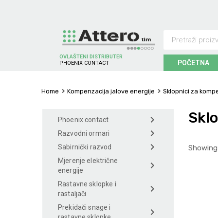
OVLAŠTENI DISTRIBUTER
POČETNA
P
H
O
E
N
I
X
C
O
N
T
A
C
T
Home
Kompenzacija jalove energije
Sklopnici za komp
Sklo
Phoenix contact
Razvodni ormari
Sabirnički razvod
Showing 
Mjerenje električne
energije
Rastavne sklopke i
rastaljači
Prekidači snage i
rastavne sklopke