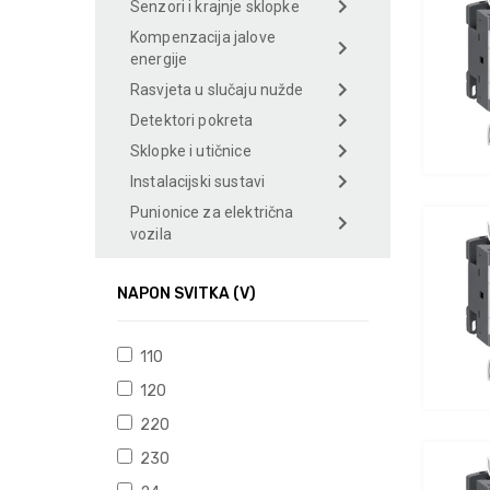
Senzori i krajnje sklopke
Kompenzacija jalove
energije
Rasvjeta u slučaju nužde
Detektori pokreta
Sklopke i utičnice
Instalacijski sustavi
Punionice za električna
vozila
NAPON SVITKA (V)
110
120
220
230