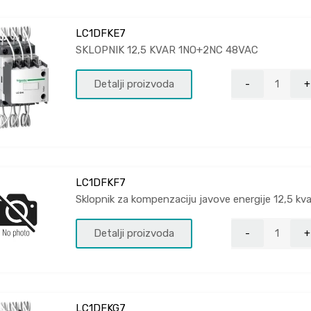
LC1DFKE7
SKLOPNIK 12,5 KVAR 1NO+2NC 48VAC
Detalji proizvoda
LC1DFKF7
Sklopnik za kompenzaciju javove energije 12,5 k
Detalji proizvoda
LC1DFKG7