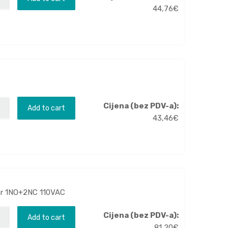
44,76
€
Cijena (bez PDV-a):
Add to cart
43,46
€
var 1NO+2NC 110VAC
Cijena (bez PDV-a):
Add to cart
81,20
€