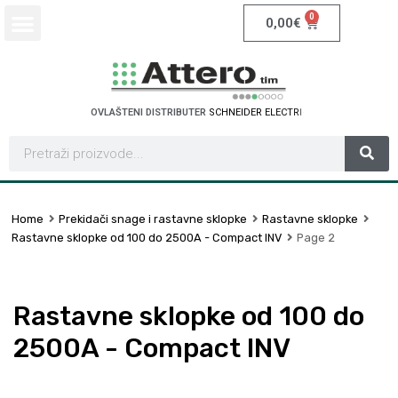
0
0,00
€
OVLAŠTENI DISTRIBUTER
S
C
H
N
E
I
D
E
R
E
L
E
C
T
R
I
C
Home
Prekidači snage i rastavne sklopke
Rastavne sklopke
Rastavne sklopke od 100 do 2500A - Compact INV
Page 2
Rastavne sklopke od 100 do
2500A - Compact INV