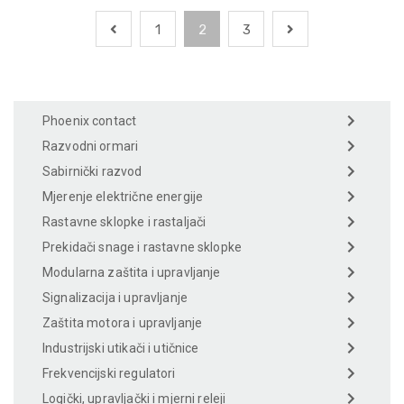
1
2
3
Phoenix contact
Razvodni ormari
Sabirnički razvod
Mjerenje električne energije
Rastavne sklopke i rastaljači
Prekidači snage i rastavne sklopke
Modularna zaštita i upravljanje
Signalizacija i upravljanje
Zaštita motora i upravljanje
Industrijski utikači i utičnice
Frekvencijski regulatori
Logički, upravljački i mjerni releji