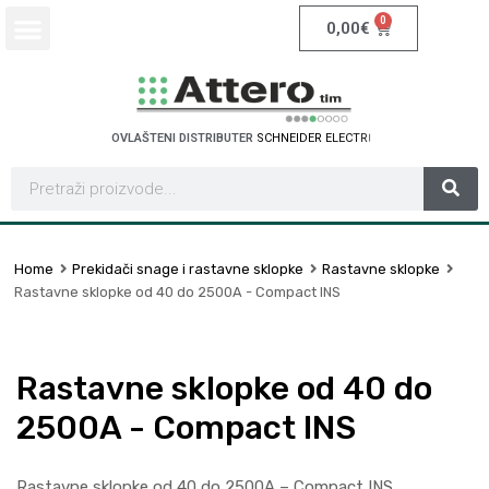
0
0,00
€
OVLAŠTENI DISTRIBUTER
S
C
H
N
E
I
D
E
R
E
L
E
C
T
R
I
C
Home
Prekidači snage i rastavne sklopke
Rastavne sklopke
Rastavne sklopke od 40 do 2500A - Compact INS
Rastavne sklopke od 40 do
2500A - Compact INS
Rastavne sklopke od 40 do 2500A – Compact INS