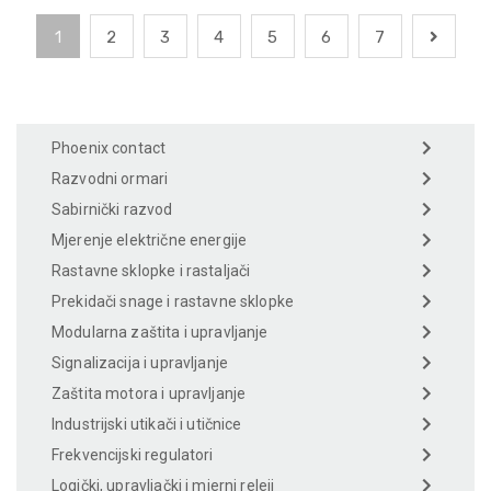
1
2
3
4
5
6
7
Phoenix contact
Razvodni ormari
Sabirnički razvod
Mjerenje električne energije
Rastavne sklopke i rastaljači
Prekidači snage i rastavne sklopke
Modularna zaštita i upravljanje
Signalizacija i upravljanje
Zaštita motora i upravljanje
Industrijski utikači i utičnice
Frekvencijski regulatori
Logički, upravljački i mjerni releji