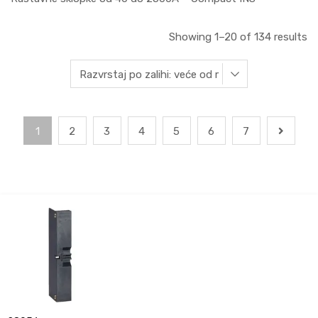
Showing 1–20 of 134 results
1
2
3
4
5
6
7