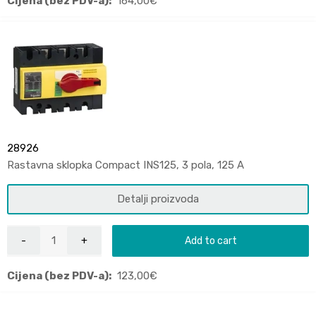
Cijena (bez PDV-a):
164,00
€
28926
Rastavna sklopka Compact INS125, 3 pola, 125 A
Detalji proizvoda
Add to cart
Cijena (bez PDV-a):
123,00
€