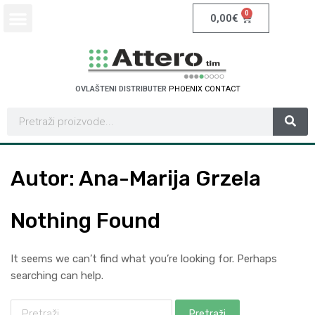
0
0,00
€
OVLAŠTENI DISTRIBUTER
P
H
O
E
N
I
X
C
O
N
T
A
C
T
Autor
:
Ana
-Marija Grzela
Nothing Found
It seems we can’t find what you’re looking for. Perhaps
searching can help.