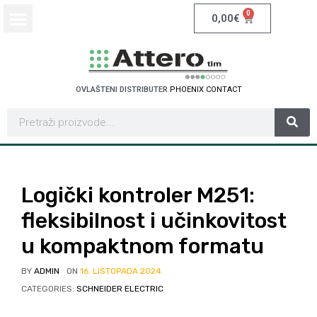
0
0,00
€
OVLAŠTENI DISTRIBUTER
P
H
O
E
N
I
X
C
O
N
T
A
C
T
Logički kontroler M251:
fleksibilnost i učinkovitost
u kompaktnom formatu
BY
ADMIN
ON
16. LISTOPADA 2024.
CATEGORIES:
SCHNEIDER ELECTRIC