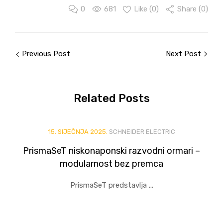
0
681
Like (
0
)
Share (0)
Previous Post
Next Post
Related
Posts
15. SIJEČNJA 2025.
SCHNEIDER ELECTRIC
PrismaSeT niskonaponski razvodni ormari –
modularnost bez premca
PrismaSeT predstavlja ...