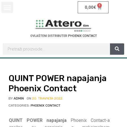
0
0,00
€
OVLAŠTENI DISTRIBUTER
P
H
O
E
N
I
X
C
O
N
T
A
C
T
QUINT POWER napajanja
Phoenix Contact
BY
ADMIN
ON
20. TRAVNJA 2022.
CATEGORIES:
PHOENIX CONTACT
QUINT POWER napajanja
Phoenix Contact-a