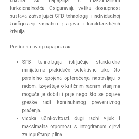
snažna su napajanja s maksimalnom
funkcionalnošću. Osiguravaju veliku dostupnost
sustava zahvaljujući SFB tehnologiji i individualnoj
konfiguraciji signalnih pragova i karakterističnih
krivulja.
Prednosti ovog napajanja su:
SFB tehnologija isključuje standardne
minijaturne prekidače selektivno tako što
paralelno spojena opterećenja nastavljaju s
radom. Izvještaje o kritičnim radnim stanjima
moguće je dobiti i prije nego što se pojave
greške radi kontinuiranog preventivnog
praćenja.
visoka učinkovitosti, dugi radni vijek i
maksimalna otpornost s integriranom cijevi
za ispuštanje plina