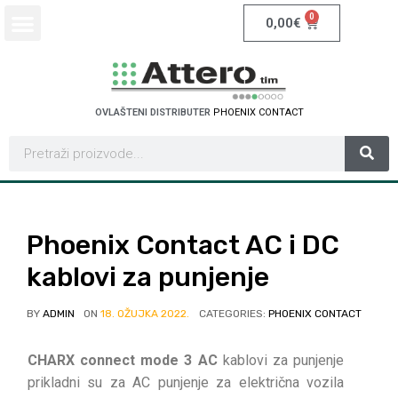
0
0,00
€
OVLAŠTENI DISTRIBUTER
P
H
O
E
N
I
X
C
O
N
T
A
C
T
Phoenix Contact AC i DC
kablovi za punjenje
BY
ADMIN
ON
18. OŽUJKA 2022.
CATEGORIES:
PHOENIX CONTACT
CHARX connect mode 3 AC
kablovi za punjenje
prikladni su za AC punjenje za električna vozila